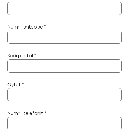
Numri i shtepise *
Kodi postal *
Qytet *
Numri i telefonit *