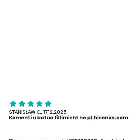
STANISŁAW G., 17.12.2025
Komenti u botua fillimisht në pl.hisense.com