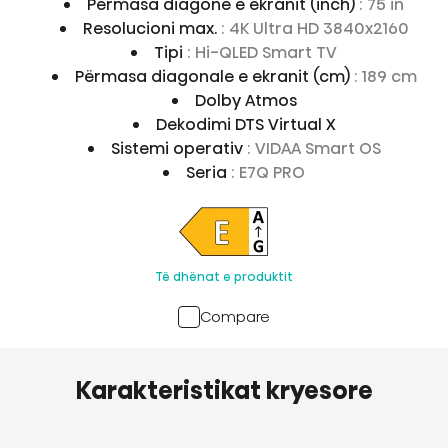
Përmasa diagone e ekranit (inch)
: 75 in
Resolucioni max.
: 4K Ultra HD 3840x2160
Tipi
: Hi-QLED Smart TV
Përmasa diagonale e ekranit (cm)
: 189 cm
Dolby Atmos
Dekodimi DTS Virtual X
Sistemi operativ
: VIDAA Smart OS
Seria
: E7Q PRO
Të dhënat e produktit
Compare
Karakteristikat kryesore