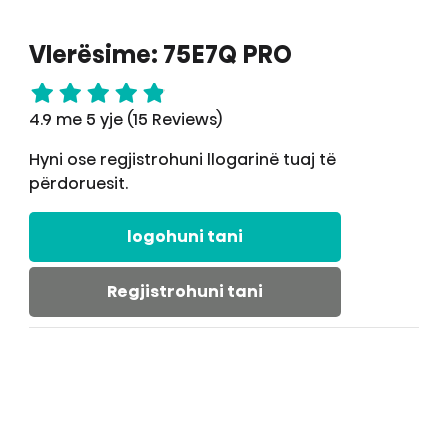
Vlerësime: 75E7Q PRO
4.9 me 5 yje (15 Reviews)
Hyni ose regjistrohuni llogarinë tuaj të
përdoruesit.
logohuni tani
Regjistrohuni tani