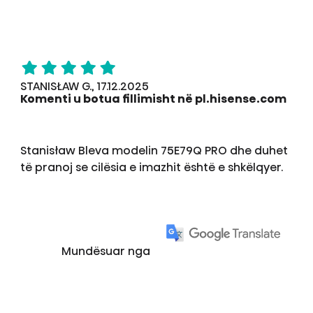
STANISŁAW G., 17.12.2025
Komenti u botua fillimisht në pl.hisense.com
Stanisław Bleva modelin 75E79Q PRO dhe duhet
të pranoj se cilësia e imazhit është e shkëlqyer.
Mundësuar nga