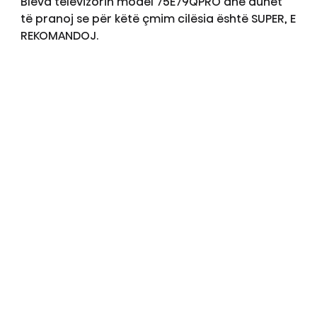
Bleva televizorin model 75E79QPRO dhe duhet
të pranoj se për këtë çmim cilësia është SUPER, E
REKOMANDOJ.
Mundësuar nga
Shfaq më shumë komente