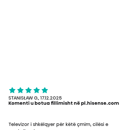
STANISŁAW G., 17.12.2025
Komenti u botua fillimisht në pl.hisense.com
Televizor i shkëlqyer për këtë çmim, cilësi e