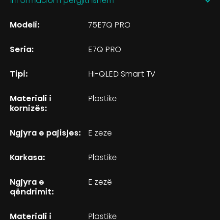
Informacion i pergjithshem
Modeli:
75E7Q PRO
Seria:
E7Q PRO
Tipi:
Hi-QLED Smart TV
Materiali i
Plastike
kornizës:
Ngjyra e pajisjes:
E zeze
Karkasa:
Plastike
Ngjyra e
E zezë
qëndrimit:
Materiali i
Plastike