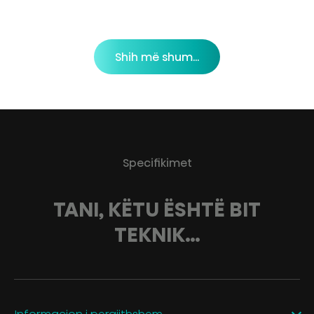
Shih më shum...
Specifikimet
TANI, KËTU ËSHTË BIT
TEKNIK…