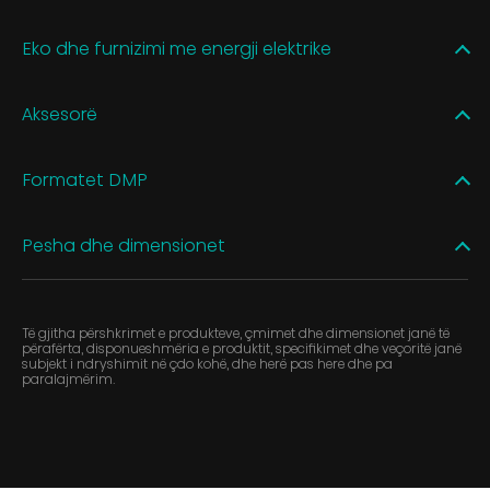
Eko dhe furnizimi me energji elektrike
Aksesorë
Formatet DMP
Pesha dhe dimensionet
Të gjitha përshkrimet e produkteve, çmimet dhe dimensionet janë të
përafërta, disponueshmëria e produktit, specifikimet dhe veçoritë janë
subjekt i ndryshimit në çdo kohë, dhe herë pas here dhe pa
paralajmërim.