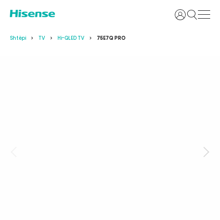
Identifikoh
Shtëpi
TV
Hi-QLED TV
75E7Q PRO