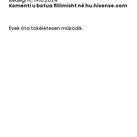
Bedegi H., 19.10.2024
Komenti u botua fillimisht në hu.hisense.com
Évek óta tökéletesen működik.
Mundësuar nga