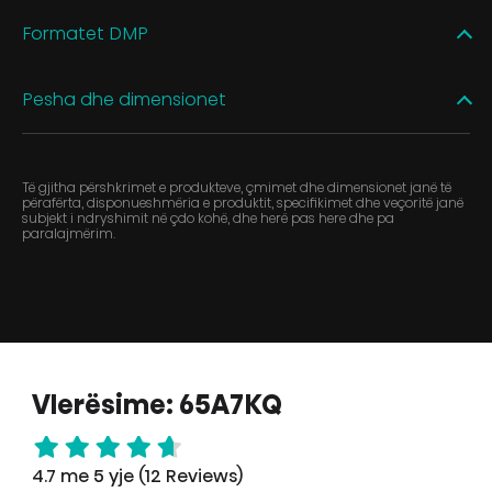
Formatet DMP
Pesha dhe dimensionet
Të gjitha përshkrimet e produkteve, çmimet dhe dimensionet janë të
përafërta, disponueshmëria e produktit, specifikimet dhe veçoritë janë
subjekt i ndryshimit në çdo kohë, dhe herë pas here dhe pa
paralajmërim.
Vlerësime: 65A7KQ
4.7 me 5 yje (12 Reviews)