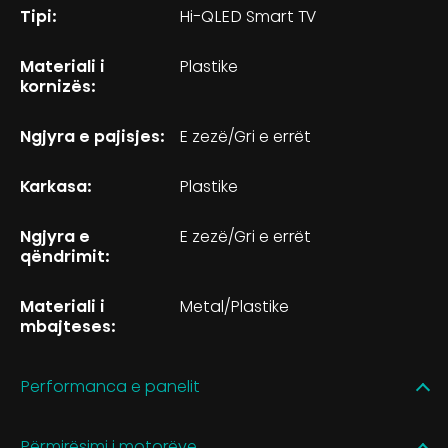
Tipi:
Hi-QLED Smart TV
Materiali i
Plastike
kornizës:
Ngjyra e pajisjes:
E zezë/Gri e errët
Karkasa:
Plastike
Ngjyra e
E zezë/Gri e errët
qëndrimit:
Materiali i
Metal/Plastike
mbajteses:
Performanca e panelit
Përmirësimi i motorëve