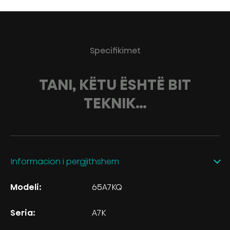
Specifikimet
TANI, KËTU ËSHTË BIT
TEKNIK…
Informacion i pergjithshem
Modeli:
65A7KQ
Seria:
A7K