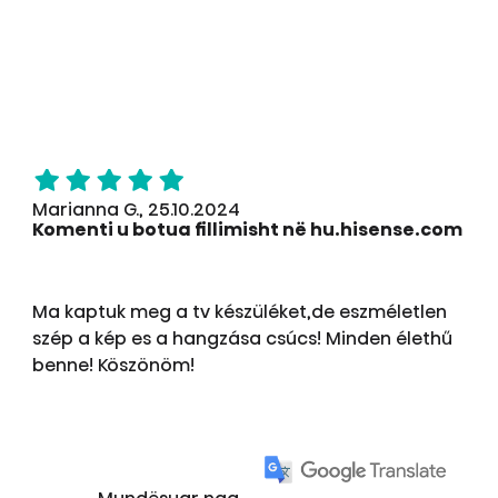
Marianna G., 25.10.2024
Komenti u botua fillimisht në hu.hisense.com
Ma kaptuk meg a tv készüléket,de eszméletlen
szép a kép es a hangzása csúcs! Minden élethű
benne! Köszönöm!