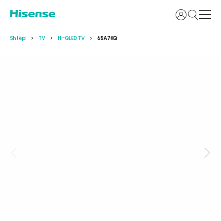
Identifikoh
Shtëpi
TV
Hi-QLED TV
65A7KQ