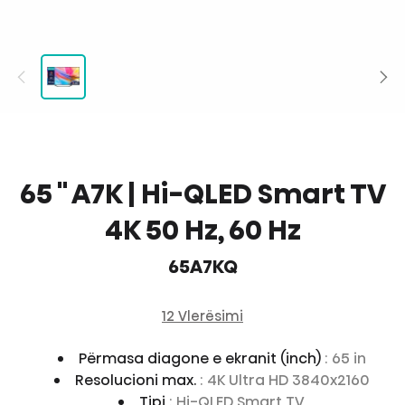
65 '' A7K | Hi-QLED Smart TV
4K 50 Hz, 60 Hz
65A7KQ
12 Vlerësimi
Përmasa diagone e ekranit (inch)
: 65 in
Resolucioni max.
: 4K Ultra HD 3840x2160
Tipi
: Hi-QLED Smart TV