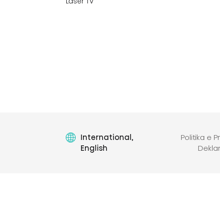
Laser TV
International,
Politika e P
English
Dekla