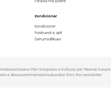
Fshesa me korent
Kondicioner
Kondicioner
Pastruesit e ajrit
Dehumidifikues
rivatësisë
Garanci Pan-Evropiane e kufizuar për Hisense Europe
rata e Aksesueshmërisë
Unsubscribe from the newsletter