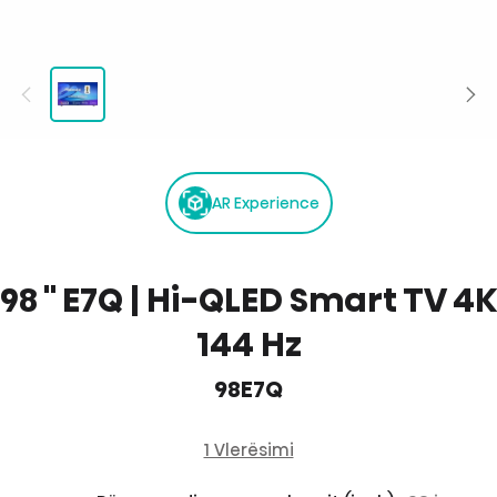
AR Experience
98 '' E7Q | Hi-QLED Smart TV 4K
144 Hz
98E7Q
1 Vlerësimi