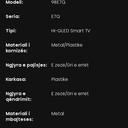
Modeli:
98E7Q
Seria:
E7Q
Tipi:
Hi-QLED Smart TV
Materiali i
Metal/Plastike
kornizës:
Ngjyra e pajisjes:
E zezë/Gri e errët
Karkasa:
Plastike
Ngjyra e
E zezë/Gri e errët
qëndrimit:
Materiali i
Metal
mbajteses: