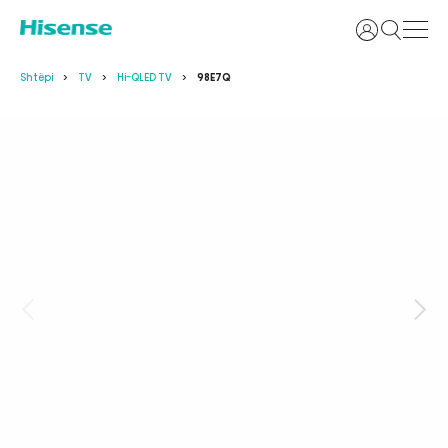
Identifikoh
Shtëpi
TV
Hi-QLED TV
98E7Q