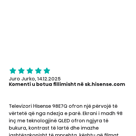
Juro Jurko, 14.12.2025
Komenti u botua fillimisht në sk.hisense.com
Televizori Hisense 98E7Q ofron një përvojë të
vërtetë që nga ndezja e parë. Ekrani i madh 98
inç me teknologjinë QLED ofron ngjyra të
bukura, kontrast të lartë dhe imazhe
jashtëzakonisht të mprehta, kështu që filmat