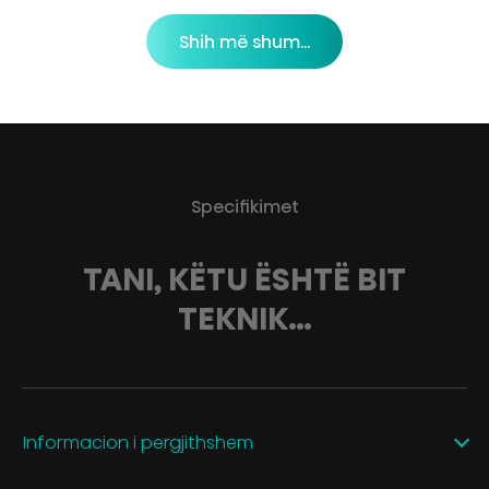
Shih më shum...
Specifikimet
TANI, KËTU ËSHTË BIT
TEKNIK…
Informacion i pergjithshem