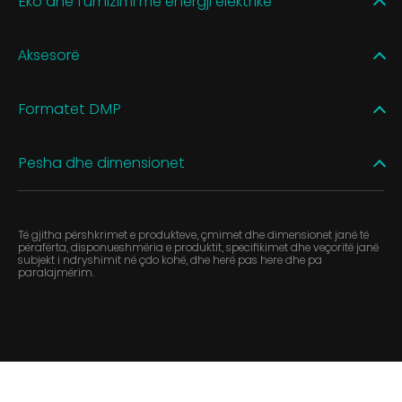
Eko dhe furnizimi me energji elektrike
Aksesorë
Formatet DMP
Pesha dhe dimensionet
Të gjitha përshkrimet e produkteve, çmimet dhe dimensionet janë të
përafërta, disponueshmëria e produktit, specifikimet dhe veçoritë janë
subjekt i ndryshimit në çdo kohë, dhe herë pas here dhe pa
paralajmërim.