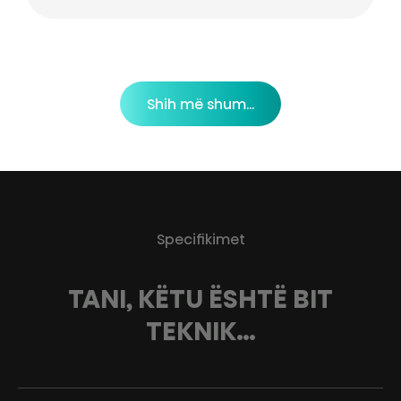
Shih më shum...
Specifikimet
TANI, KËTU ËSHTË BIT
TEKNIK…