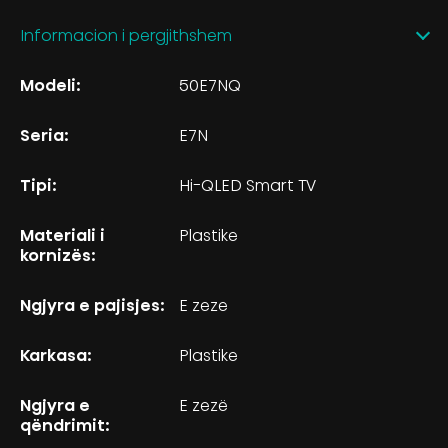
Informacion i pergjithshem
Modeli:
50E7NQ
Seria:
E7N
Tipi:
Hi-QLED Smart TV
Materiali i
Plastike
kornizës:
Ngjyra e pajisjes:
E zeze
Karkasa:
Plastike
Ngjyra e
E zezë
qëndrimit: