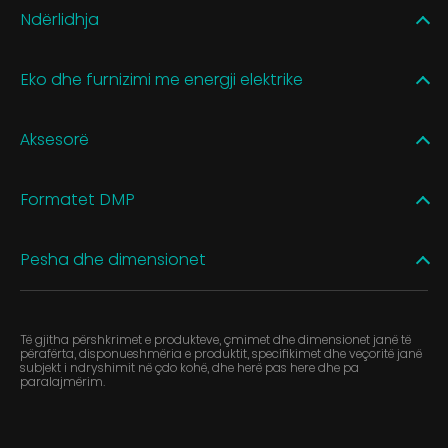
Ndërlidhja
Eko dhe furnizimi me energji elektrike
Aksesorë
Formatet DMP
Pesha dhe dimensionet
Të gjitha përshkrimet e produkteve, çmimet dhe dimensionet janë të
përafërta, disponueshmëria e produktit, specifikimet dhe veçoritë janë
subjekt i ndryshimit në çdo kohë, dhe herë pas here dhe pa
paralajmërim.