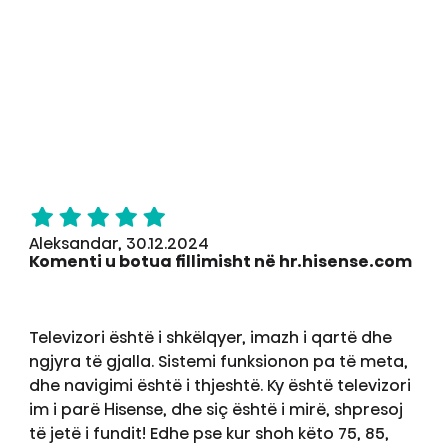
Aleksandar, 30.12.2024
Komenti u botua fillimisht në hr.hisense.com
Televizori është i shkëlqyer, imazh i qartë dhe
ngjyra të gjalla. Sistemi funksionon pa të meta,
dhe navigimi është i thjeshtë. Ky është televizori
im i parë Hisense, dhe siç është i mirë, shpresoj
të jetë i fundit! Edhe pse kur shoh këto 75, 85,