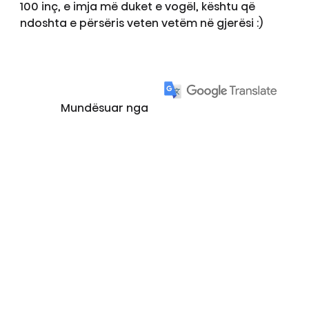
100 inç, e imja më duket e vogël, kështu që
ndoshta e përsëris veten vetëm në gjerësi :)
Mundësuar nga