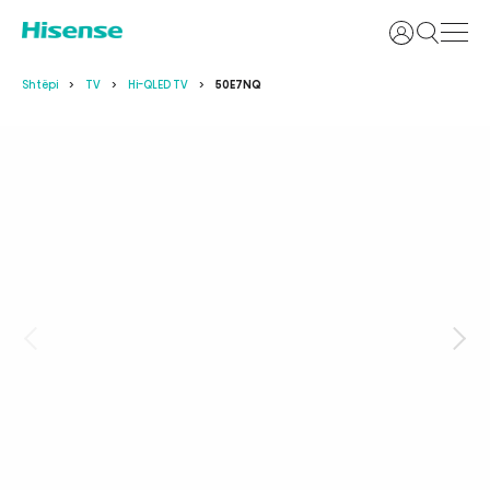
Identifikoh
Shtëpi
TV
Hi-QLED TV
50E7NQ