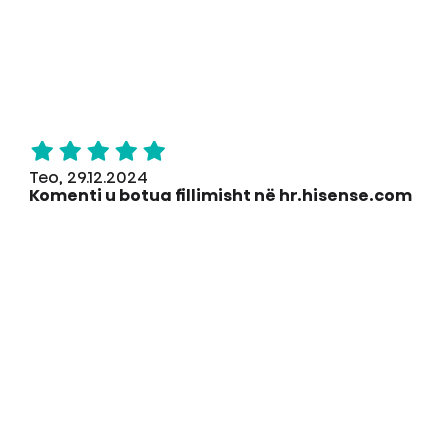
Teo, 29.12.2024
Komenti u botua fillimisht në hr.hisense.com
Top TV, krahasuar me qiellin dhe tokën e vjetër,
të gjitha rekomandimet!
Mundësuar nga