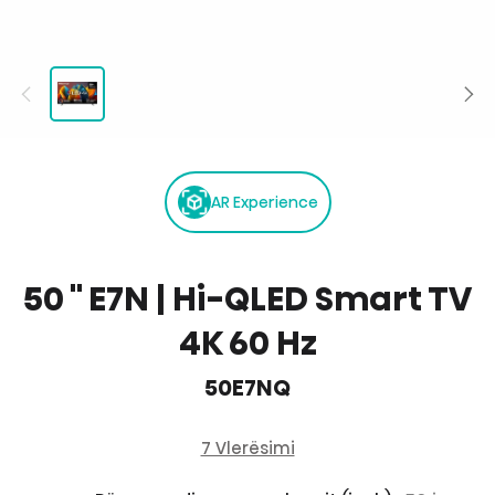
AR Experience
50 '' E7N | Hi-QLED Smart TV
4K 60 Hz
50E7NQ
7 Vlerësimi