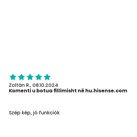
Zoltán R., 08.10.2024
Komenti u botua fillimisht në hu.hisense.com
Szép kép, jó funkciók