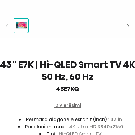
43 '' E7K | Hi-QLED Smart TV 4K
50 Hz, 60 Hz
43E7KQ
12 Vlerësimi
Përmasa diagone e ekranit (inch)
: 43 in
Resolucioni max.
: 4K Ultra HD 3840x2160
Tipi
: Hi-QLED Smart TV