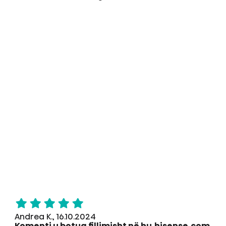
Andrea K., 16.10.2024
Komenti u botua fillimisht në hu.hisense.com