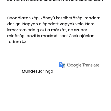
Csodálatos kép, könnyű kezelhetőség, modern
design. Nagyon elégedett vagyok vele. Nem
ismertem eddig ezt a márkát, de szuper
minőség, pozitív maximálisan! Csak ajánlani
tudom 😊
Mundësuar nga