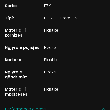
Seria:
E7K
Tipi:
Hi-QLED Smart TV
Materiali i
Plastike
kornizës:
Ngjyra e pajisjes:
E zeze
Karkasa:
Plastike
Ngjyra e
E zezë
qëndrimit:
Materiali i
Plastike
mbajteses:
Performanca e panelit