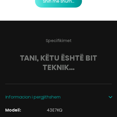
Shih më shum...
Specifikimet
TANI, KËTU ËSHTË BIT
TEKNIK…
Informacion i pergjithshem
Modeli:
43E7KQ