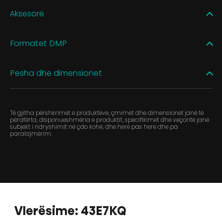
Aksesorë
Formatet DMP
Pesha dhe dimensionet
Të gjitha përshkrimet e produkteve, çmimet dhe dimensionet janë të
përafërta, disponueshmëria e produktit, specifikimet dhe veçoritë janë
subjekt i ndryshimit në çdo kohë, dhe herë pas here dhe pa
paralajmërim.
Vlerësime: 43E7KQ