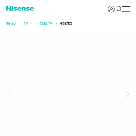
Identifikoh
Shtëpi
TV
Hi-QLED TV
43E7KQ