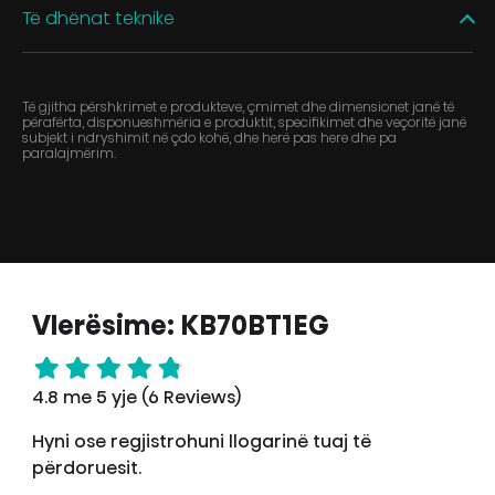
Të dhënat teknike
Të gjitha përshkrimet e produkteve, çmimet dhe dimensionet janë të
përafërta, disponueshmëria e produktit, specifikimet dhe veçoritë janë
subjekt i ndryshimit në çdo kohë, dhe herë pas here dhe pa
paralajmërim.
Vlerësime: KB70BT1EG
4.8 me 5 yje (6 Reviews)
Hyni ose regjistrohuni llogarinë tuaj të
përdoruesit.