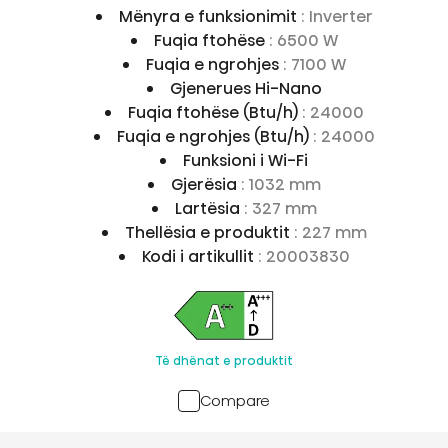
Mënyra e funksionimit
: Inverter
Fuqia ftohëse
: 6500 W
Fuqia e ngrohjes
: 7100 W
Gjenerues Hi-Nano
Fuqia ftohëse (Btu/h)
: 24000
Fuqia e ngrohjes (Btu/h)
: 24000
Funksioni i Wi-Fi
Gjerësia
: 1032 mm
Lartësia
: 327 mm
Thellësia e produktit
: 227 mm
Kodi i artikullit
: 20003830
Të dhënat e produktit
Compare