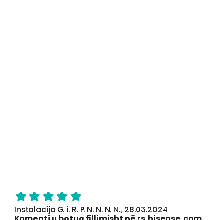
Instalacija G. i. R. P. N. N. N. N., 28.03.2024
Komenti u botua fillimisht në rs.hisense.com