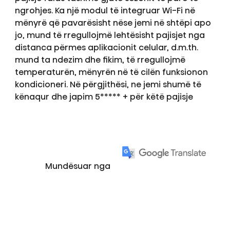
ngrohjes. Ka një modul të integruar Wi-Fi në
mënyrë që pavarësisht nëse jemi në shtëpi apo
jo, mund të rregullojmë lehtësisht pajisjet nga
distanca përmes aplikacionit celular, d.m.th.
mund ta ndezim dhe fikim, të rregullojmë
temperaturën, mënyrën në të cilën funksionon
kondicioneri. Në përgjithësi, ne jemi shumë të
kënaqur dhe japim 5***** + për këtë pajisje
Mundësuar nga