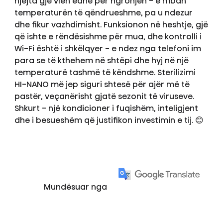
njëjta gjë vlen edhe për ngrohjen - e mban
temperaturën të qëndrueshme, pa u ndezur
dhe fikur vazhdimisht. Funksionon në heshtje, gjë
që ishte e rëndësishme për mua, dhe kontrolli i
Wi-Fi është i shkëlqyer - e ndez nga telefoni im
para se të kthehem në shtëpi dhe hyj në një
temperaturë tashmë të këndshme. Sterilizimi
HI-NANO më jep siguri shtesë për ajër më të
pastër, veçanërisht gjatë sezonit të viruseve.
Shkurt - një kondicioner i fuqishëm, inteligjent
dhe i besueshëm që justifikon investimin e tij. 😊
Mundësuar nga