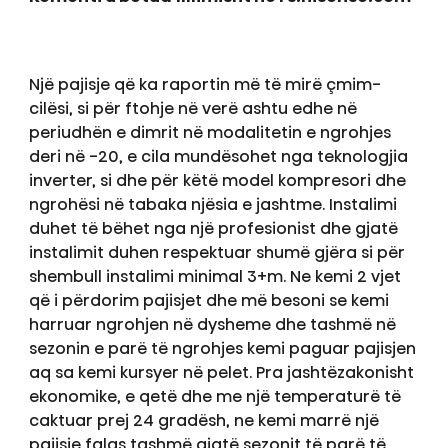
Një pajisje që ka raportin më të mirë çmim-
cilësi, si për ftohje në verë ashtu edhe në
periudhën e dimrit në modalitetin e ngrohjes
deri në -20, e cila mundësohet nga teknologjia
inverter, si dhe për këtë model kompresori dhe
ngrohësi në tabaka njësia e jashtme. Instalimi
duhet të bëhet nga një profesionist dhe gjatë
instalimit duhen respektuar shumë gjëra si për
shembull instalimi minimal 3+m. Ne kemi 2 vjet
që i përdorim pajisjet dhe më besoni se kemi
harruar ngrohjen në dysheme dhe tashmë në
sezonin e parë të ngrohjes kemi paguar pajisjen
aq sa kemi kursyer në pelet. Pra jashtëzakonisht
ekonomike, e qetë dhe me një temperaturë të
caktuar prej 24 gradësh, ne kemi marrë një
pajisje falas tashmë gjatë sezonit të parë të