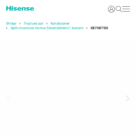
Identifikoh
Shtëpi
Trajtues ajri
Kondicioner
Split i montuar në mur (i brendshëm) - banimi
KB70BT1EG