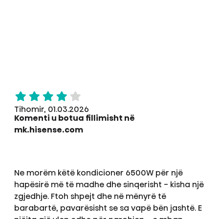
Tihomir, 01.03.2026
Komenti u botua fillimisht në
mk.hisense.com
Ne morëm këtë kondicioner 6500W për një
hapësirë më të madhe dhe sinqerisht - kisha një
zgjedhje. Ftoh shpejt dhe në mënyrë të
barabartë, pavarësisht se sa vapë bën jashtë. E