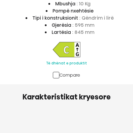
Mbushja
: 10 Kg
Pompë nxehtësie
Tipi i konstruksionit
: Qëndrim i lirë
Gjerësia
: 595 mm
Lartësia
: 845 mm
Të dhënat e produktit
Compare
Karakteristikat kryesore