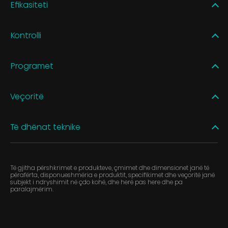
Efikasiteti
Kontrolli
Programet
Veçoritë
Të dhënat teknike
Të gjitha përshkrimet e produkteve, çmimet dhe dimensionet janë të
përafërta, disponueshmëria e produktit, specifikimet dhe veçoritë janë
subjekt i ndryshimit në çdo kohë, dhe herë pas here dhe pa
paralajmërim.