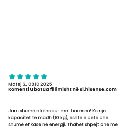
Matej Š., 08.10.2025
Komenti u botua fillimisht në si.hisense.com
Jam shumë e kënaqur me tharësen! Ka një
kapacitet të madh (10 kg), është e qetë dhe
shumë efikase në energji. Thahet shpejt dhe me