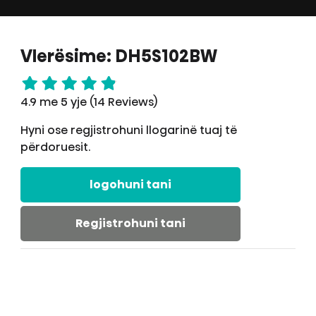
Vlerësime: DH5S102BW
4.9 me 5 yje (14 Reviews)
Hyni ose regjistrohuni llogarinë tuaj të
përdoruesit.
logohuni tani
Regjistrohuni tani