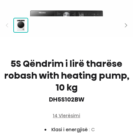
5S Qëndrim i lirë tharëse
robash with heating pump,
10 kg
DH5S102BW
14 Vlerësimi
Klasi i energjisë
: C