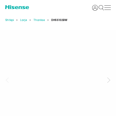
Identifikoh
Shtëpi
Larje
Tharëse
DH5S102BW