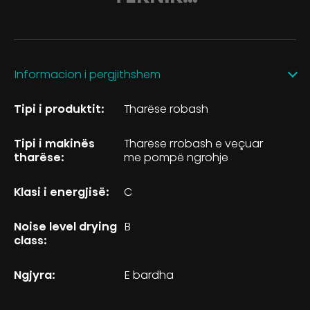
Informacion i pergjithshem
Tipi i produktit:
Tharëse robash
Tipi i makinës
Tharëse rrobash e veçuar
tharëse:
me pompë ngrohje
Klasi i energjisë:
C
Noise level drying
B
class:
Ngjyra:
E bardha