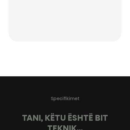
Specifikimet
TANI, KËTU ËSHTË BIT
TEKNIK…