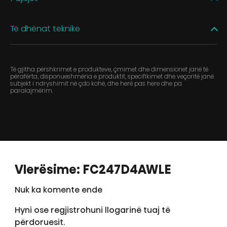
Të dhënat teknike
Të gjitha përshkrimet e produkteve, çmimet dhe dimensionet janë të
përafërta, disponueshmëria e produktit, specifikimet dhe veçoritë janë
subjekt i ndryshimit në çdo kohë, dhe herë pas here dhe pa
paralajmërim.
Vlerësime: FC247D4AWLE
Nuk ka komente ende
Hyni ose regjistrohuni llogarinë tuaj të
përdoruesit.