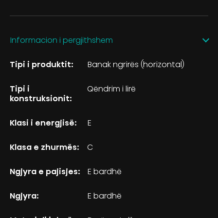
Informacion i pergjithshem
Tipi i produktit:
Banak ngrirës (horizontal)
Tipi i
Qëndrim i lirë
konstruksionit:
Klasi i energjisë:
E
Klasa e zhurmës:
C
Ngjyra e pajisjes:
E bardhë
Ngjyra:
E bardhë