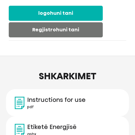
logohuni tani
Regjistrohuni tani
SHKARKIMET
Instructions for use
pdf
Etiketë Energjisë
ashx