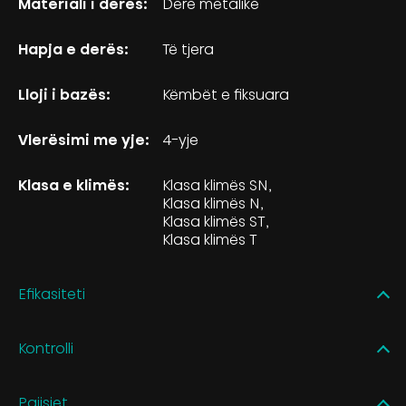
Materiali i derës:
Derë metalike
Hapja e derës:
Të tjera
Lloji i bazës:
Këmbët e fiksuara
Vlerësimi me yje:
4-yje
Klasa e klimës:
Klasa klimës SN
Klasa klimës N
Klasa klimës ST
Klasa klimës T
Efikasiteti
Kontrolli
Pajisjet