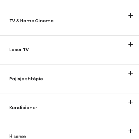
TV & Home Cinema
TV
Laser TV
Laser TV
Pajisje shtëpie
Ftohje
Larje
Gatimi dhe pjekje
Lavastovilje
Fshesa me korent
Kondicioner
Kondicioner
Pastruesit e ajrit
Dehumidifikues
Hisense