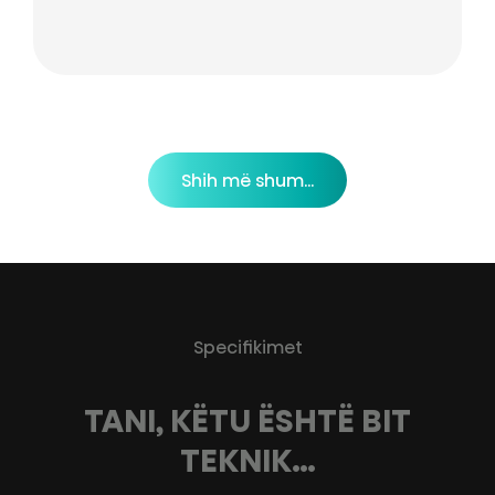
Shih më shum...
Specifikimet
TANI, KËTU ËSHTË BIT
TEKNIK…