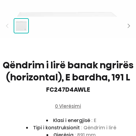
Qëndrim i lirë banak ngrirës
(horizontal), E bardha, 191 L
FC247D4AWLE
0 Vlerësimi
Klasi i energjisë
: E
Tipi i konstruksionit
: Qëndrim i lirë
Gjerësia
: 891 mm