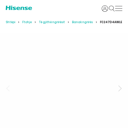
Identifikoh
Shtëpi
Ftohje
Të gjithë ngrirësit
Banak ngrirës
FC247D4AWLE