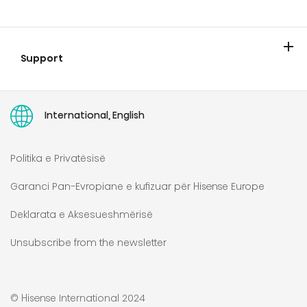
Hisense
Blog
Katalogët
Support
Kontakti
Garancia e zgjatur Hisense
User manuals
International, English
Politika e Privatësisë
Garanci Pan-Evropiane e kufizuar për Hisense Europe
Deklarata e Aksesueshmërisë
Unsubscribe from the newsletter
© Hisense International 2024