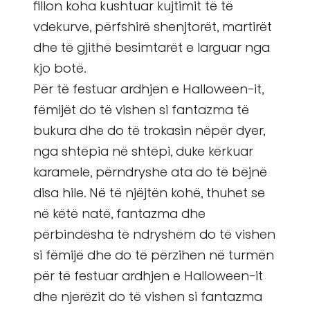
fillon koha kushtuar kujtimit të të
vdekurve, përfshirë shenjtorët, martirët
dhe të gjithë besimtarët e larguar nga
kjo botë.
Për të festuar ardhjen e Halloween-it,
fëmijët do të vishen si fantazma të
bukura dhe do të trokasin nëpër dyer,
nga shtëpia në shtëpi, duke kërkuar
karamele, përndryshe ata do të bëjnë
disa hile. Në të njëjtën kohë, thuhet se
në këtë natë, fantazma dhe
përbindësha të ndryshëm do të vishen
si fëmijë dhe do të përzihen në turmën
për të festuar ardhjen e Halloween-it
dhe njerëzit do të vishen si fantazma