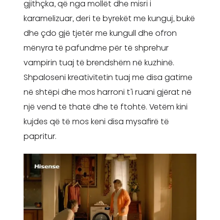
gjithçka, që nga mollët dhe misri i
karamelizuar, deri te byrekët me kunguj, bukë
dhe çdo gjë tjetër me kungull dhe ofron
mënyra të pafundme për të shprehur
vampirin tuaj të brendshëm në kuzhinë.
Shpaloseni kreativitetin tuaj me disa gatime
në shtëpi dhe mos harroni t’i ruani gjërat në
një vend të thatë dhe të ftohtë. Vetëm kini
kujdes që të mos keni disa mysafirë të
papritur.