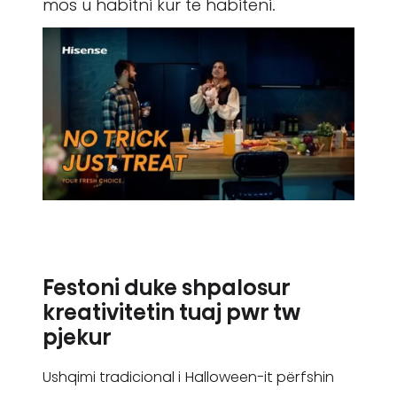
mos u habitni kur të habiteni.
Festoni duke shpalosur
kreativitetin tuaj pwr tw
pjekur
Ushqimi tradicional i Halloween-it përfshin