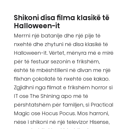
Shikoni disa filma klasikë të
Halloween-it
Merrni një batanije dhe një pije të
nxehtë dhe zhytuni në disa klasikë të
Halloween-it. Vërtet, mënyra më e mirë
për të festuar sezonin e frikshëm,
është të mbështilleni në divan me një
filxhan çokollatë të nxehtë ose kakao.
Zgjidhni nga filmat e frikshëm horror si
IT ose The Shining apo më të
përshtatshëm për familjen, si Practical
Magic ose Hocus Pocus. Mos harroni,
nëse i shikoni në një televizor Hisense,