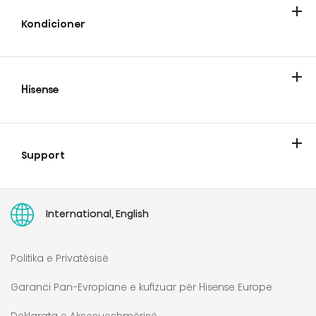
Kondicioner
Kondicioner
Pastruesit e ajrit
Dehumidifikues
Hisense
Hisense
Blog
Katalogët
Support
Kontakti
Garancia e zgjatur Hisense
User manuals
International, English
Politika e Privatësisë
Garanci Pan-Evropiane e kufizuar për Hisense Europe
Deklarata e Aksesueshmërisë