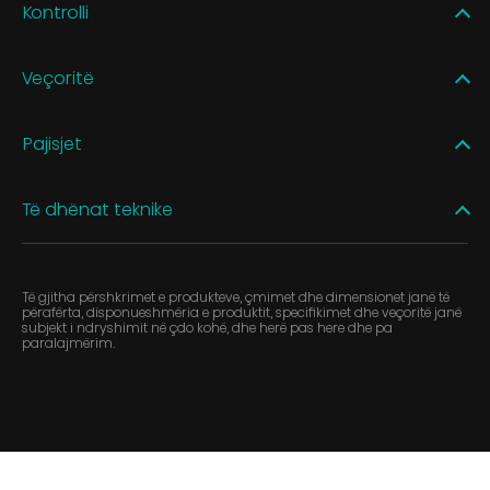
Kontrolli
Veçoritë
Pajisjet
Të dhënat teknike
Të gjitha përshkrimet e produkteve, çmimet dhe dimensionet janë të
përafërta, disponueshmëria e produktit, specifikimet dhe veçoritë janë
subjekt i ndryshimit në çdo kohë, dhe herë pas here dhe pa
paralajmërim.