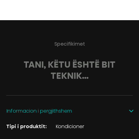
Specifikimet
TANI, KËTU ËSHTË BIT
TEKNIK…
Informacion i pergjithshem
Tipi i produktit:
Kondicioner