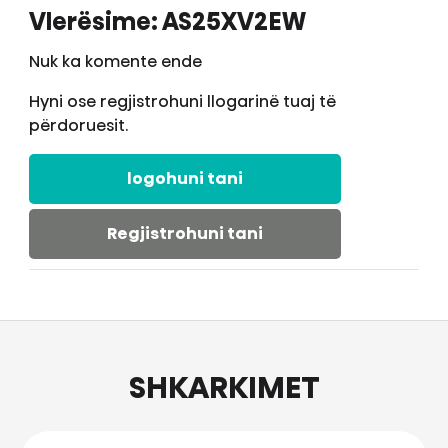
Vlerësime: AS25XV2EW
Nuk ka komente ende
Hyni ose regjistrohuni llogarinë tuaj të
përdoruesit.
logohuni tani
Regjistrohuni tani
SHKARKIMET