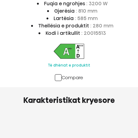
Fuqia e ngrohjes
: 3200 W
Gjerësia
: 810 mm
Lartësia
: 585 mm
Thellësia e produktit
: 280 mm
Kodi i artikullit
: 20015513
Të dhënat e produktit
Compare
Karakteristikat kryesore