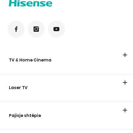
TV & Home Cinema
TV
Laser TV
Laser TV
Pajisje shtëpie
Ftohje
Larje
Gatimi dhe pjekje
Lavastovilje
Fshesa me korent