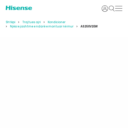
Identifikoh
Shtëpi
Trajtues ajri
Kondicioner
Njësi e jashtme e ndarë e montuar në mur
AS25XV2EW