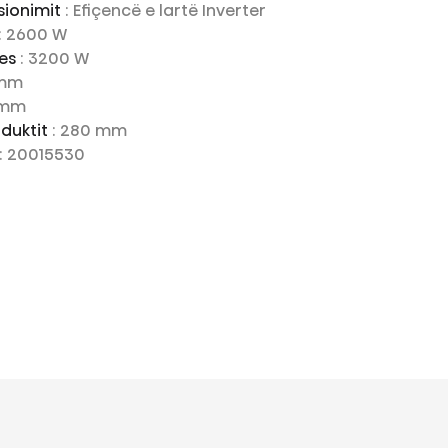
sionimit
: Efiçencë e lartë Inverter
: 2600 W
jes
: 3200 W
 mm
 mm
oduktit
: 280 mm
: 20015530
t