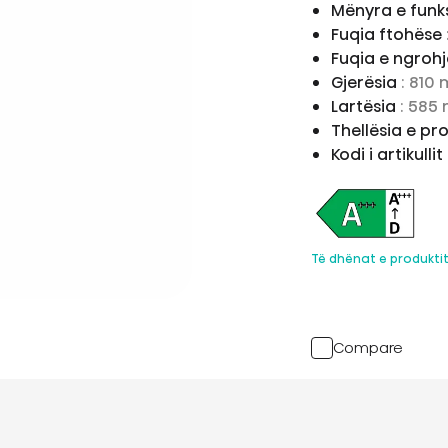
Mënyra e funk
Fuqia ftohëse
Fuqia e ngroh
Gjerësia
: 810
Lartësia
: 585
Thellësia e pr
Kodi i artikullit
Të dhënat e produkti
Compare