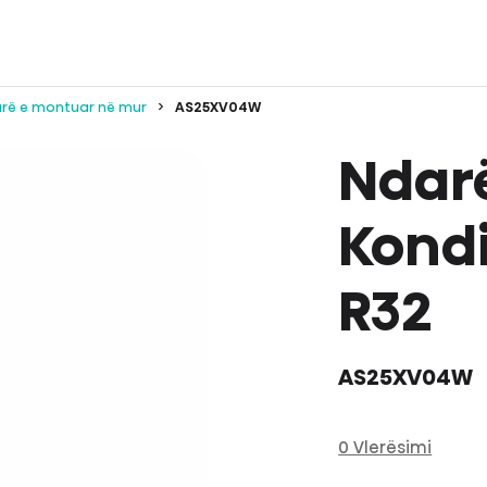
arë e montuar në mur
AS25XV04W
Ndarë
Kondi
R32
AS25XV04W
0 Vlerësimi