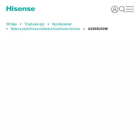
Identifikoh
Shtëpi
Trajtues ajri
Kondicioner
Njësi e jashtme e ndarë e montuar në mur
AS25XU00W