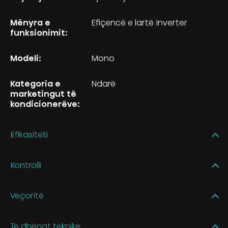
Mënyra e
Efiçencë e lartë Inverter
funksionimit:
Modeli:
Mono
Kategoria e
Ndarë
marketingut të
kondicionerëve:
Efikasiteti
Kontrolli
Veçoritë
Të dhënat teknike