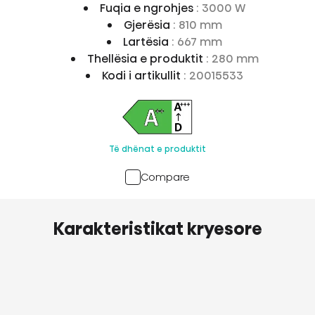
Fuqia e ngrohjes
: 3000 W
Gjerësia
: 810 mm
Lartësia
: 667 mm
Thellësia e produktit
: 280 mm
Kodi i artikullit
: 20015533
Të dhënat e produktit
Compare
Karakteristikat kryesore