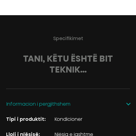
Specifikimet
TANI, KËTU ËSHTË BIT
TEKNIK…
Informacion i pergjithshem
Tipi i produktit:
Kondicioner
Lloji i njësisë:
Njësia e jashtme