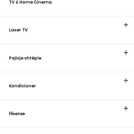
TV & Home Cinema
TV
Laser TV
Laser TV
Pajisje shtëpie
Ftohje
Larje
Gatimi dhe pjekje
Lavastovilje
Fshesa me korent
Kondicioner
Kondicioner
Pastruesit e ajrit
Dehumidifikues
Hisense
Hisense
Blog
Katalogët