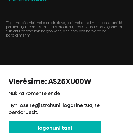
Të gjitha përshkrimet e produkteve, çmimet dhe dimensionet janë të
përafërta, disponueshmëria e produktit, specifikimet dhe veçoritë janë
subjekt i ndryshimit në çdo kohë, dhe herë pas here dhe pa
paralajmërim.
Vlerësime: AS25XU00W
Nuk ka komente ende
Hyni ose regjistrohuni llogarinë tuaj të
përdoruesit.
logohuni tani