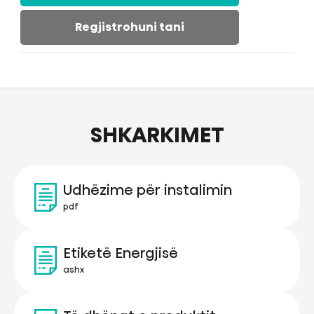
Regjistrohuni tani
SHKARKIMET
Udhëzime për instalimin
pdf
Etiketë Energjisë
ashx