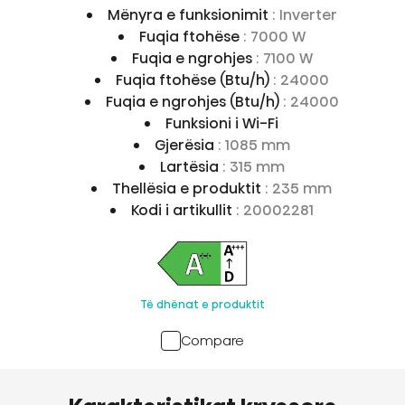
Mënyra e funksionimit
: Inverter
Fuqia ftohëse
: 7000 W
Fuqia e ngrohjes
: 7100 W
Fuqia ftohëse (Btu/h)
: 24000
Fuqia e ngrohjes (Btu/h)
: 24000
Funksioni i Wi-Fi
Gjerësia
: 1085 mm
Lartësia
: 315 mm
Thellësia e produktit
: 235 mm
Kodi i artikullit
: 20002281
Të dhënat e produktit
Compare