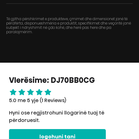
Të gjitha përshkrimet e produkteve, çmimet dhe dimensionet janë të
përafërta, disponueshmëria e produktit, specifikimet dhe veçoritë janë
subjekt i ndryshimit në çdo kohë, dhe herë pas here dhe pa
paralajmërim.
Vlerësime: DJ70BB0CG
5.0 me 5 yje (1 Reviews)
Hyni ose regjistrohuni llogarinë tuaj të
përdoruesit.
logohuni tani