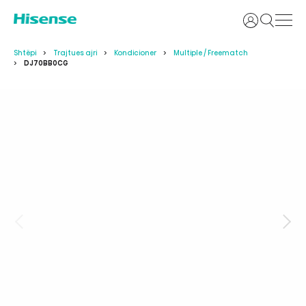
Identifikoh
Shtëpi
Trajtues ajri
Kondicioner
Multiple / Freematch
DJ70BB0CG