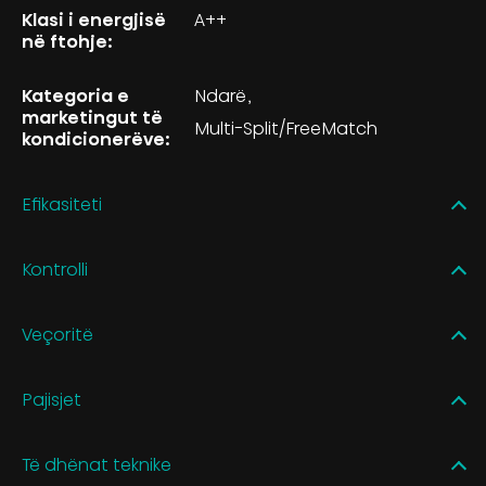
Klasi i energjisë
A++
në ftohje:
Kategoria e
Ndarë
marketingut të
Multi-Split/FreeMatch
kondicionerëve:
Efikasiteti
Kontrolli
Veçoritë
Pajisjet
Të dhënat teknike