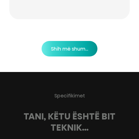
Shih më shum...
Specifikimet
TANI, KËTU ËSHTË BIT
TEKNIK…