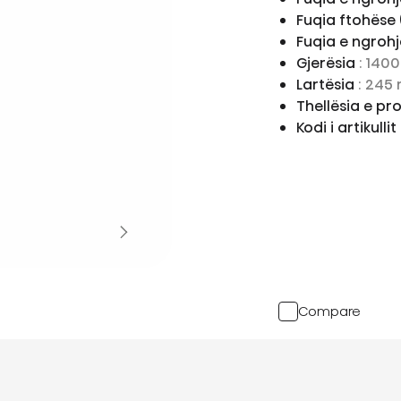
Fuqia ftohëse 
Fuqia e ngrohj
Gjerësia
: 140
Lartësia
: 245
Thellësia e pr
Kodi i artikullit
Compare