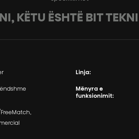
NI, KËTU ËSHTË BIT TEKN
er
Linja:
brëndshme
Mënyra e
funksionimit:
t/FreeMatch
mercial