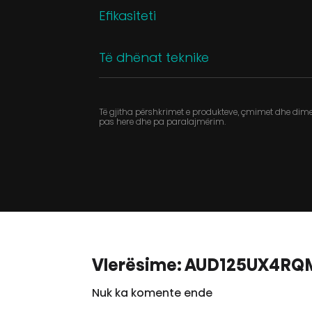
Efikasiteti
Të dhënat teknike
Të gjitha përshkrimet e produkteve, çmimet dhe dimen
pas here dhe pa paralajmërim.
Vlerësime: AUD125UX4RQ
Nuk ka komente ende