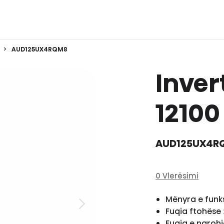
AUD125UX4RQM8
Inver
12100
AUD125UX4R
0 Vlerësimi
Mënyra e funk
Fuqia ftohëse
Fuqia e ngroh