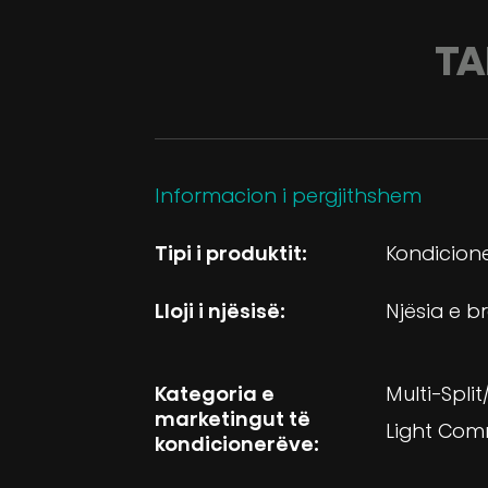
TA
Informacion i pergjithshem
Tipi i produktit:
Kondicion
Lloji i njësisë:
Njësia e 
Kategoria e
Multi-Spli
marketingut të
Light Com
kondicionerëve: