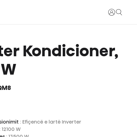
Identifikohu
ter Kondicioner,
 W
QM8
sionimit
: Efiçencë e lartë Inverter
: 12100 W
jes
: 13500 W