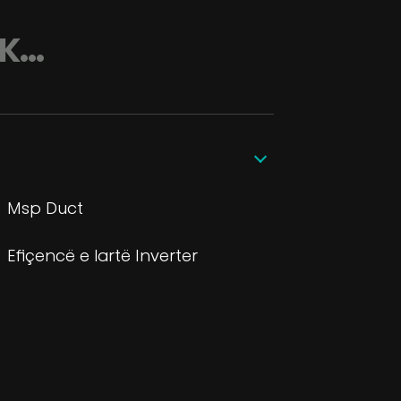
IK…
Msp Duct
Efiçencë e lartë Inverter