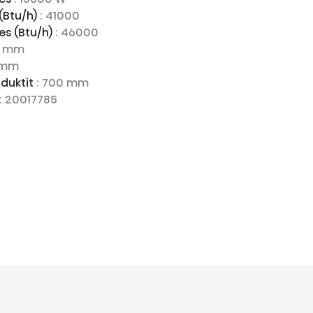
(Btu/h)
: 41000
es (Btu/h)
: 46000
0 mm
 mm
oduktit
: 700 mm
: 20017785