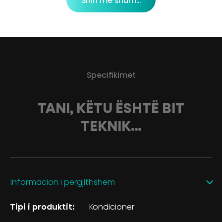
Shih më shum...
Specifikimet
TANI, KËTU ËSHTË BIT
TEKNIK…
Informacion i pergjithshem
Tipi i produktit:
Kondicioner