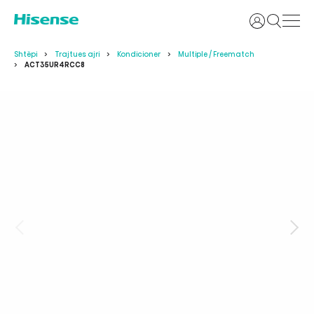
Identifikoh
Shtëpi
Trajtues ajri
Kondicioner
Multiple / Freematch
ACT35UR4RCC8