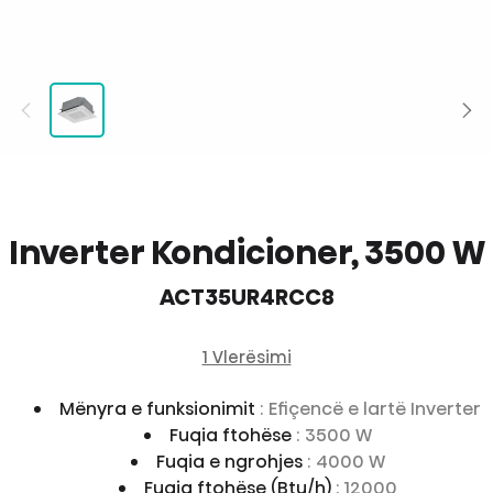
Inverter Kondicioner, 3500 W
ACT35UR4RCC8
1 Vlerësimi
Mënyra e funksionimit
: Efiçencë e lartë Inverter
Fuqia ftohëse
: 3500 W
Fuqia e ngrohjes
: 4000 W
Fuqia ftohëse (Btu/h)
: 12000