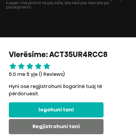
subjekt i ndryshimit në çdo kohë, dhe herë pas here dhe pa
paralajmërim.
Vlerësime: ACT35UR4RCC8
5.0 me 5 yje (1 Reviews)
Hyni ose regjistrohuni llogarinë tuaj të
përdoruesit.
logohuni tani
Regjistrohuni tani