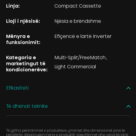
Linja:
Compact Cassette
Lloji i njësisë:
Njësia e brëndshme
Mënyra e
Efiçencë e lartë Inverter
funksionimit:
Kategoria e
Multi-Split/FreeMatch
marketingut të
Light Commercial
kondicionerëve:
Efikasiteti
Të dhënat teknike
Të gjitha përshkrimet e produkteve, çmimet dhe dimensionet janë të
përafërta, disponueshmëria e produktit, specifikimet dhe veçoritë janë