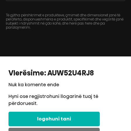
Të gjitha përshkrimet e produkteve, çmimet dhe dimensionet janë të
përafërta, disponueshmëria e produktit, specifikimet dhe veçoritë janë
subjekt i ndryshimit në çdo kohë, dhe herë pas here dhe pa
paralajmërim.
Vlerësime: AUW52U4RJ8
Nuk ka komente ende
Hyni ose regjistrohuni llogarinë tuaj të
përdoruesit.
logohuni tani