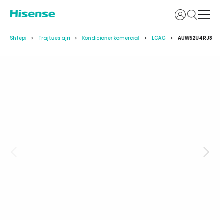
Identifikoh
Shtëpi
Trajtues ajri
Kondicioner komercial
LCAC
AUW52U4RJ8