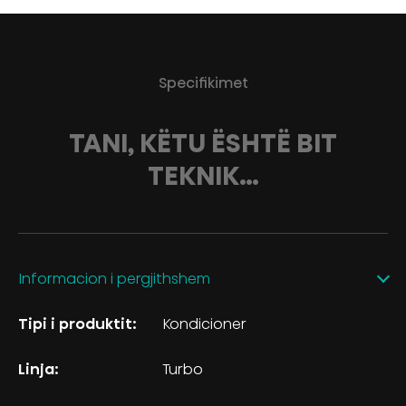
Specifikimet
TANI, KËTU ËSHTË BIT
TEKNIK…
Informacion i pergjithshem
Tipi i produktit:
Kondicioner
Linja:
Turbo