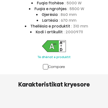
Fuqia ftohëse
: 5000 W
Fuqia e ngrohjes
: 5500 W
Gjerësia
: 860 mm
Lartësia
: 670 mm
Thellësia e produktit
: 310 mm
Kodi i artikullit
: 20009711
Të dhënat e produktit
Compare
Karakteristikat kryesore