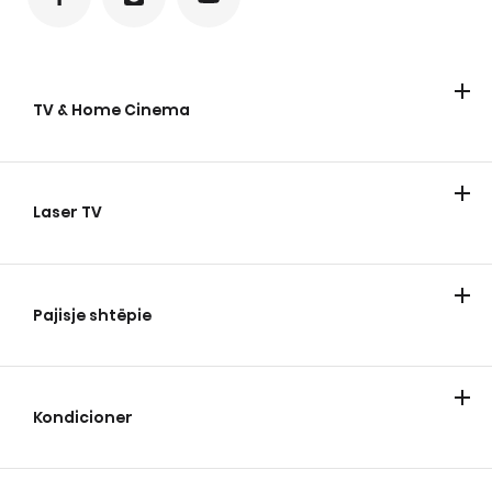
TV & Home Cinema
TV
Laser TV
Laser TV
Pajisje shtëpie
Ftohje
Larje
Gatimi dhe pjekje
Lavastovilje
Fshesa me korent
Kondicioner
Kondicioner
Pastruesit e ajrit
Dehumidifikues