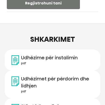
Regjistrohuni tani
SHKARKIMET
Udhëzime për instalimin
pdf
Udhëzimet për përdorim dhe
lidhjen
pdf