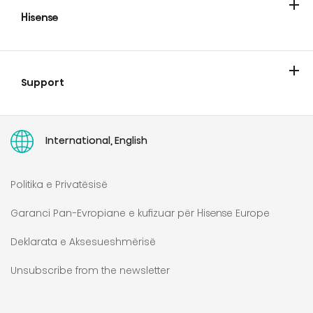
Hisense
Hisense
Blog
Katalogët
Support
Kontakti
Garancia e zgjatur Hisense
User manuals
International, English
Politika e Privatësisë
Garanci Pan-Evropiane e kufizuar për Hisense Europe
Deklarata e Aksesueshmërisë
Unsubscribe from the newsletter