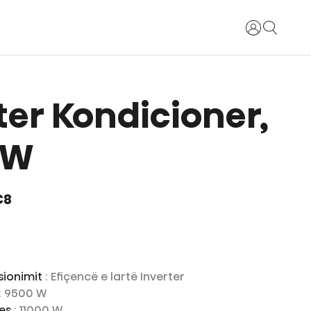
Identifikohu
ter Kondicioner,
 W
C8
sionimit
: Efiçencë e lartë Inverter
: 9500 W
jes
: 11000 W