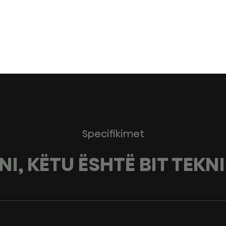
Specifikimet
NI, KËTU ËSHTË BIT TEKN