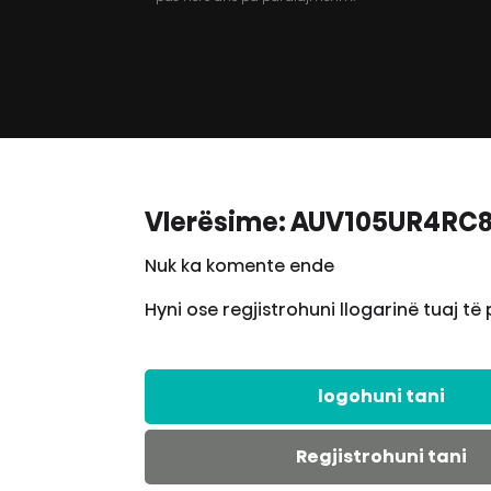
Vlerësime: AUV105UR4RC
Nuk ka komente ende
Hyni ose regjistrohuni llogarinë tuaj të
logohuni tani
Regjistrohuni tani