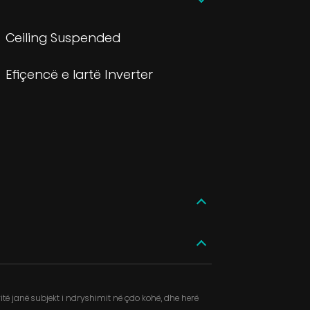
Ceiling Suspended
Efiçencë e lartë Inverter
të janë subjekt i ndryshimit në çdo kohë, dhe herë