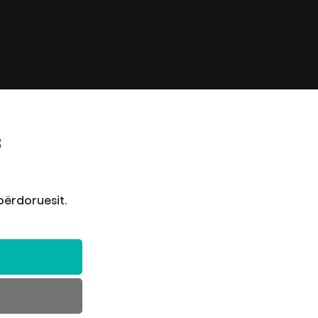
8
 përdoruesit.