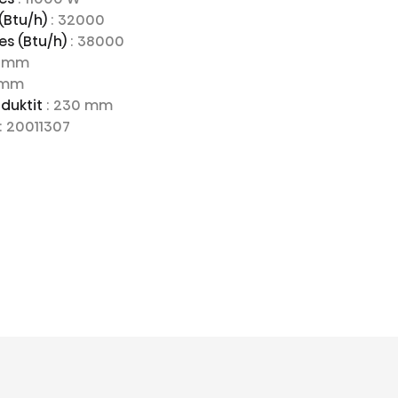
(Btu/h)
: 32000
es (Btu/h)
: 38000
0 mm
 mm
oduktit
: 230 mm
: 20011307