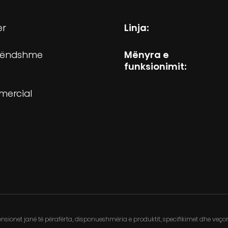
er
Linja:
brëndshme
Mënyra e
funksionimit:
mercial
sionet janë të përafërta, disponueshmëria e produktit, specifikimet dhe veçori