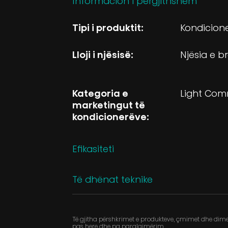
Informacion i pergjithshem
Tipi i produktit:
Kondicion
Lloji i njësisë:
Njësia e 
Kategoria e
Light Com
marketingut të
kondicionerëve:
Efikasiteti
Të dhënat teknike
Të gjitha përshkrimet e produkteve, çmimet dhe dimen
pas here dhe pa paralajmërim.