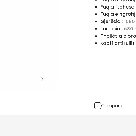
Fuqia ftohëse 
Fuqia e ngrohj
Gjerësia
: 158
Lartësia
: 680
Thellësia e pr
Kodi i artikullit
Compare