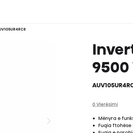
UV105UR4RC8
Inver
9500
AUV105UR4R
0 Vlerësimi
Mënyra e funk
Fuqia ftohëse
Fuqia e ngroh