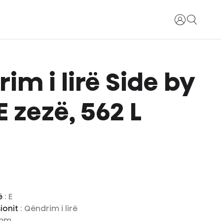
Identifikohu
im i lirë Side by
E zezë, 562 L
së
: E
sionit
: Qëndrim i lirë
 mm