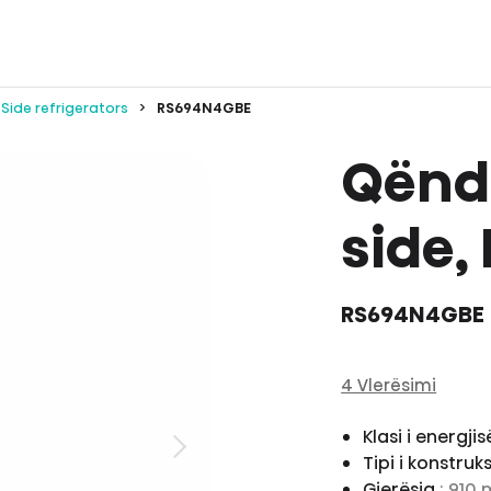
Side refrigerators
RS694N4GBE
Qëndr
side, 
RS694N4GBE
4 Vlerësimi
Klasi i energji
Tipi i konstruk
Gjerësia
: 910