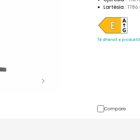
Lartësia
: 178
Të dhënat e produkti
Compare