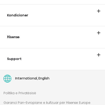
Ftohje
Larje
Gatimi dhe pjekje
Lavastovilje
Fshesa me korent
Kondicioner
Kondicioner
Pastruesit e ajrit
Dehumidifikues
Hisense
Hisense
Blog
Katalogët
Support
Kontakti
Garancia e zgjatur Hisense
User manuals
International, English
Politika e Privatësisë
Garanci Pan-Evropiane e kufizuar për Hisense Europe