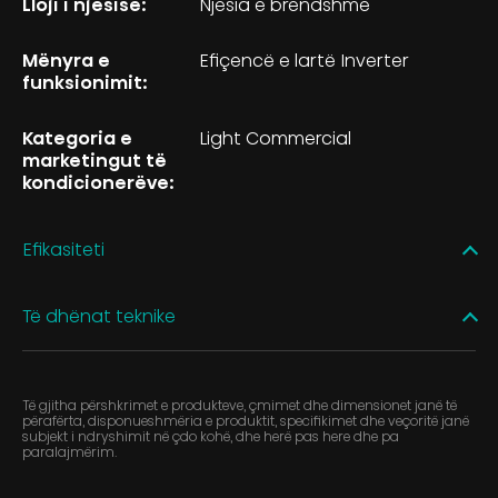
Lloji i njësisë:
Njësia e brëndshme
Mënyra e
Efiçencë e lartë Inverter
funksionimit:
Kategoria e
Light Commercial
marketingut të
kondicionerëve:
Efikasiteti
Të dhënat teknike
Të gjitha përshkrimet e produkteve, çmimet dhe dimensionet janë të
përafërta, disponueshmëria e produktit, specifikimet dhe veçoritë janë
subjekt i ndryshimit në çdo kohë, dhe herë pas here dhe pa
paralajmërim.