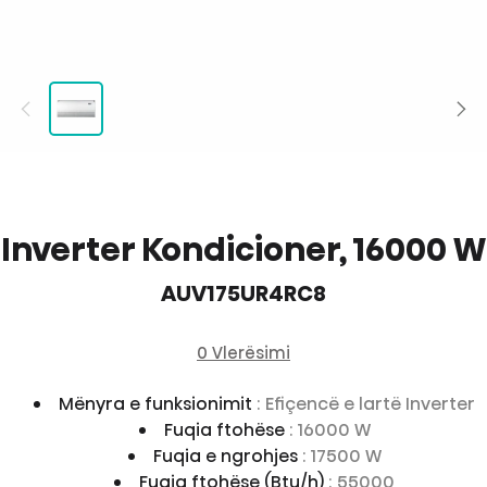
Inverter Kondicioner, 16000 W
AUV175UR4RC8
0 Vlerësimi
Mënyra e funksionimit
: Efiçencë e lartë Inverter
Fuqia ftohëse
: 16000 W
Fuqia e ngrohjes
: 17500 W
Fuqia ftohëse (Btu/h)
: 55000