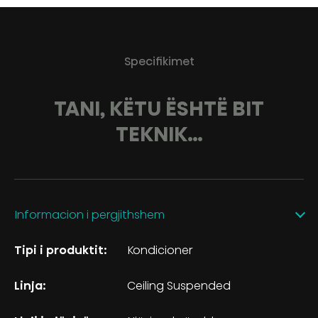
Specifikimet
TANI, KËTU ËSHTË BIT
TEKNIK…
Informacion i pergjithshem
Tipi i produktit:
Kondicioner
Linja:
Ceiling Suspended