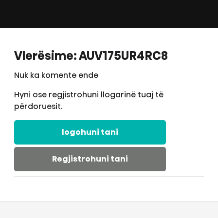
Vlerësime: AUV175UR4RC8
Nuk ka komente ende
Hyni ose regjistrohuni llogarinë tuaj të
përdoruesit.
logohuni tani
Regjistrohuni tani