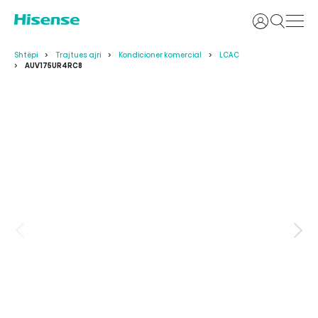
Identifikoh
Shtëpi
Trajtues ajri
Kondicioner komercial
LCAC
AUV175UR4RC8